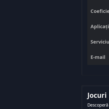
Coefici
Aplicaț
Serviciu
E-mail
Jocuri
Descoperă o