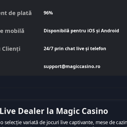
ent de plată
96%
ie mobilă
Disponibilă pentru iOS și Android
 Clienți
24/7 prin chat live și telefon
support@magiccasino.ro
 Live Dealer la Magic Casino
 selecție variată de jocuri live captivante, mese de cazin