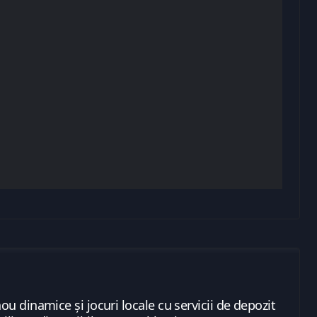
ou dinamice și jocuri locale cu servicii de depozit