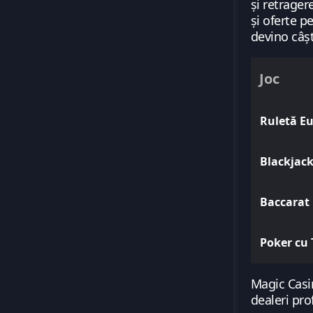
și retrager
și oferte p
devino câșt
Joc
Ruletă E
Blackjack
Baccarat 
Poker cu 
Magic Casin
dealeri pro