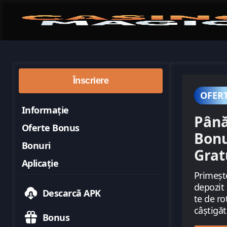
Înscriere
OFERT
Informație
Până
Oferte Bonus
Bonu
Bonuri
Grat
Aplicație
Primeșt
depozit
Descarcă APK
te de ro
câștigăt
Bonus