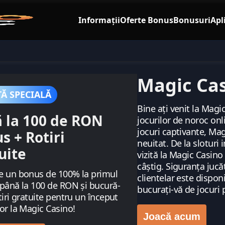
Informații
Oferte Bonus
Bonusuri
Apl
Magic Ca
Ă SPECIALĂ
Bine ați venit la Mag
 la 100 de RON
jocurilor de noroc onl
jocuri captivante, Mag
s + Rotiri
neuitat. De la sloturi 
uite
vizită la Magic Casino
câștig. Siguranța jucăt
e un bonus de 100% la primul
clientelar este disponi
 până la 100 de RON și bucură-
bucurați-vă de jocuri 
tiri gratuite pentru un început
or la Magic Casino!
Joacă acum