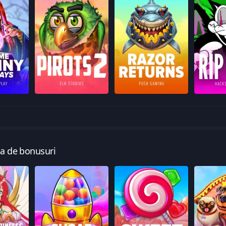
a de bonusuri