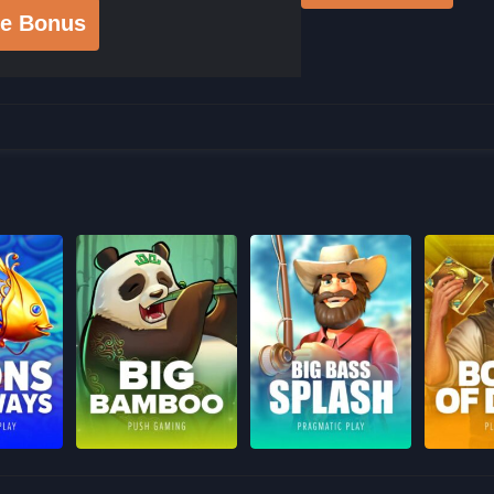
ne Bonus